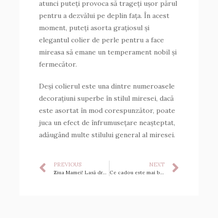
atunci puteți provoca să trageți ușor părul
pentru a dezvălui pe deplin fața. În acest
moment, puteți asorta grațiosul și
elegantul colier de perle pentru a face
mireasa să emane un temperament nobil și
fermecător.
Deși colierul este una dintre numeroasele
decorațiuni superbe în stilul miresei, dacă
este asortat în mod corespunzător, poate
juca un efect de înfrumusețare neașteptat,
adăugând multe stilului general al miresei.
PREVIOUS
NEXT
Ziua Mamei! Lasă dragostea adâncă în inima mea să se parfumeze pentru totdeauna
Ce cadou este mai bun pentru iubită pe 20 mai