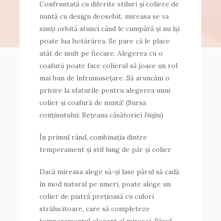
Confruntată cu diferite stiluri și coliere de
nuntă cu design deosebit, mireasa se va
simți orbită atunci când le cumpără și nu își
poate lua hotărârea. Se pare că le place
atât de mult pe fiecare. Alegerea cu o
coafură poate face colierul să joace un rol
mai bun de înfrumusețare. Să aruncăm o
privire la sfaturile pentru alegerea unui
colier și coafură de nuntă! (Sursa
conținutului: Rețeaua căsătoriei Jiujiu)
În primul rând, combinația dintre
temperament și stil lung de păr și colier
Dacă mireasa alege să-și lase părul să cadă
în mod natural pe umeri, poate alege un
colier de piatră prețioasă cu culori
strălucitoare, care să completeze