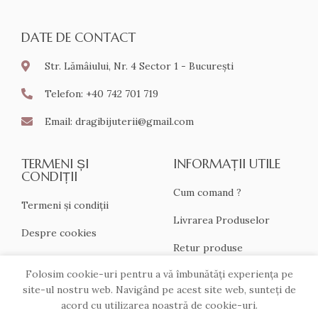
DATE DE CONTACT
Str. Lămâiului, Nr. 4 Sector 1 - București
Telefon: +40 742 701 719
Email: dragibijuterii@gmail.com
TERMENI ȘI
INFORMAȚII UTILE
CONDIȚII
Cum comand ?
Termeni și condiții
Livrarea Produselor
Despre cookies
Retur produse
ANPC
Folosim cookie-uri pentru a vă îmbunătăți experiența pe
site-ul nostru web. Navigând pe acest site web, sunteți de
acord cu utilizarea noastră de cookie-uri.
Toate drepturile rezervate © 2021 MixBox