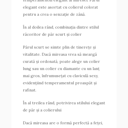
temperamentul elegant al miresei. Părul
elegant este asortat cu colierul colorat
pentru a crea o senzație de zână.
În al doilea rând, combinația dintre stilul
răcoritor de păr scurt și colier
Părul scurt se simte plin de tinerețe și
vitalitate. Dacă mireasa vrea să meargă
curată și ordonată, poate alege un colier
lung sau un colier cu diamante cu un lanț
mai gros, înfrumusețat cu claviculă sexy,
evidențiind temperamentul proaspăt și
rafinat.
În al treilea rând, potrivirea stilului elegant
de păr și a colierului
Dacă mireasa are o formă perfectă a feței,