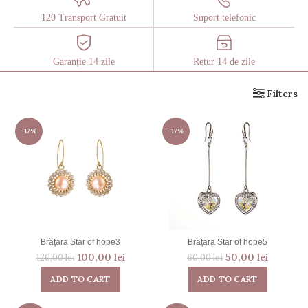
120 Transport Gratuit
Suport telefonic
Garanție 14 zile
Retur 14 de zile
Filters
-17%
-17%
Brățara Star of hope3
Brățara Star of hope5
100,00
lei
50,00
lei
120,00
lei
60,00
lei
ADD TO CART
ADD TO CART