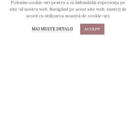
Folosim cookie-uri pentru a vă îmbunătăți experiența pe
site-ul nostru web. Navigând pe acest site web, sunteți de
acord cu utilizarea noastră de cookie-uri.
Brățara Star of hope3
MAI MULTE DETALII
ACCEPT
Categories:
Absolvire
,
Aniversare
,
Brățară
,
brățară bolo
,
Brățară de modă
,
BRĂȚĂRI
,
CERCEI
,
Cercei rotunzi
,
CLASIFICAREA CADOURILOR
,
Colier
,
Colier clasic
,
Colier de modă
,
Colier personal
,
Crăciun
,
Dans de petrecere
,
DE OCAZIE
,
Inel
,
Inel reglabil
,
Inel stivuibil
,
Pentru cupluri
,
pentru ea
,
Pentru mama
,
Pentru prieteni
,
Pentru surori
,
TO30%
,
TO50%
,
TO70%
,
vânzare
,
Zi de nastere
,
Ziua îndragostiților
,
Ziua Mamei
100,00
lei
120,00
lei
Strălucitoare și elegante sau colorate și îndrăznețe,
brățările Mixbox pe care ți le punem la dispoziție sunt
perfecte pentru a atrage priviri admirative în fiecare zi.
ADD TO CART