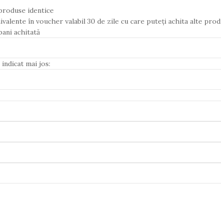
produse identice
lente în voucher valabil 30 de zile cu care puteți achita alte prod
ani achitată
indicat mai jos: