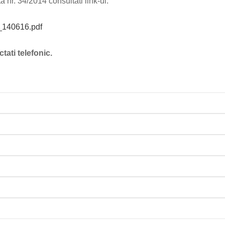
nr. 34/2014 consultati link-ul:
4_140616.pdf
ati telefonic.