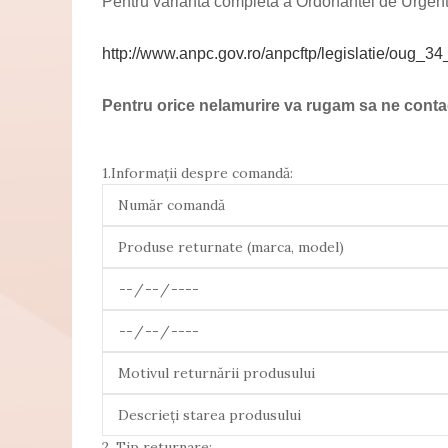
Pentru varianta completa a Ordonantei de Urgenta 
http://www.anpc.gov.ro/anpcftp/legislatie/oug_3
Pentru orice nelamurire va rugam sa ne contact
1.Informații despre comandă:
2. Tip returnare: