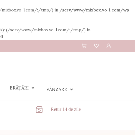
ww/mixbox.yo-l.com/:/tmp/) in
/serv/www/mixbox.yo-l.com/wp-
th(s): (/serv/www/mixbox.yo-l.com/:/tmp/) in
61
BRĂȚĂRI
VÂNZARE
Retur 14 de zile