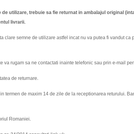
 utilizare, trebuie sa fie returnat in ambalajul original (intac
tul livrarii.
ta clare semne de utilizare astfel incat nu va putea fi vandut ca
te va rugam sa ne contactati inainte telefonic sau prin e-mail pent
tatea de returnare.
in termen de maxim 14 de zile de la receptionarea returului. Ba
oriul Romaniei.