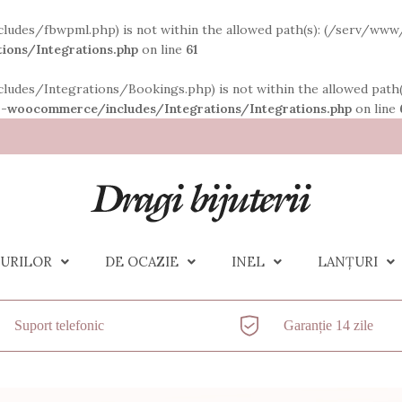
(/includes/fbwpml.php) is not within the allowed path(s): (/serv/w
ions/Integrations.php
on line
61
(/includes/Integrations/Bookings.php) is not within the allowed pa
-woocommerce/includes/Integrations/Integrations.php
on line
OURILOR
DE OCAZIE
INEL
LANȚURI
Suport telefonic
Garanție 14 zile