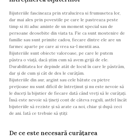
Bijuteriile fascineaza prin stralucirea si frumusetea lor,
dar mai ales prin povestile pe care le pastreaza peste
timp si iti aduc aminte de un moment special sau de
persoane deosebite din viata ta. Fie ca sunt mostenire de
familie sau sunt primite cadou, fiecare dintre ele are un
farmec aparte pe care ai vrea sa-l mentii asa.
Bijuteriile sunt obiecte valoroase, pe care le putem
păstra o viață, dacă știm cum să avem grijă de ele.
Durabilitatea lor depinde atât de locul în care le păstrăm,
dar și de cum și cât de des le curățăm.
Bijuteriile din aur, argint sau cele bătute cu pietre
prețioase nu sunt dificil de întreținut și nu este nevoie să
le duceți la bijutier de fiecare dată când vreți să le curățați.
Însă este nevoie să țineți cont de câteva reguli, astfel încât
bijuteriile să reziste și să arate ca noi, chiar și după zeci
de ani. Iată ce trebuie să știți:
De ce este necesară curățarea