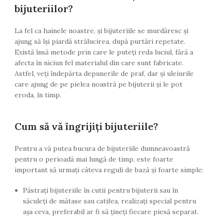
bijuteriilor?
La fel ca hainele noastre, și bijuteriile se murdăresc și
ajung să își piardă strălucirea, după purtări repetate.
Există însă metode prin care le puteți reda luciul, fără a
afecta în niciun fel materialul din care sunt fabricate.
Astfel, veți îndepărta depunerile de praf, dar și uleiurile
care ajung de pe pielea noastră pe bijuterii și le pot
eroda, în timp.
Cum să vă îngrijiţi bijuteriile?
Pentru a vă putea bucura de bijuteriile dumneavoastră
pentru o perioadă mai lungă de timp, este foarte
important să urmaţi câteva reguli de bază şi foarte simple:
Păstraţi bijuteriile în cutii pentru bijuterii sau în
săculeţi de mătase sau catifea, realizaţi special pentru
aşa ceva, preferabil ar fi să ţineţi fiecare piesă separat.