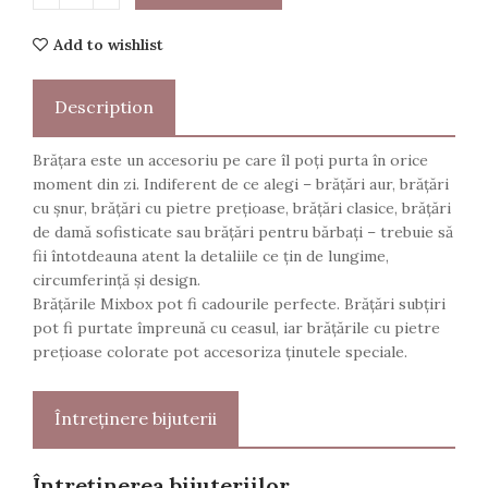
Add to wishlist
Description
Brățara este un accesoriu pe care îl poți purta în orice
moment din zi. Indiferent de ce alegi – brățări aur, brățări
cu șnur, brățări cu pietre prețioase, brățări clasice, brățări
de damă sofisticate sau brățări pentru bărbați – trebuie să
fii întotdeauna atent la detaliile ce țin de lungime,
circumferință și design.
Brățările Mixbox pot fi cadourile perfecte. Brățări subțiri
pot fi purtate împreună cu ceasul, iar brățările cu pietre
prețioase colorate pot accesoriza ținutele speciale.
Întreținere bijuterii
Întreținerea bijuteriilor