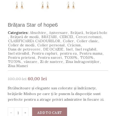
Brățara Star of hope6
Categories:
Absolvire
,
Aniversare
,
Brățară
,
brățară bolo
,
Brățară de modă
,
BRĂȚĂRI
,
CERCEI
,
Cercei rotunzi
,
CLASIFICAREA CADOURILOR
,
Colier
,
Colier clasic
,
Colier de modă
,
Colier personal
,
Crăciun
,
Dans de petrecere
,
DE OCAZIE
,
Inel
,
Inel reglabil
,
Inel stivuibil
,
Pentru cupluri
,
pentru ea
,
Pentru mama
,
Pentru prieteni
,
Pentru surori
,
TO30%
,
TO50%
,
TO70%
,
vânzare
,
Zi de nastere
,
Ziua îndragostiților
,
Ziua Mamei
60,00
lei
100,00
lei
Strălucitoare și elegante sau colorate și îndrăznețe,
brățările Mixbox pe care ți le punem la dispoziție sunt
perfecte pentru a atrage priviri admirative în fiecare zi.
ADD TO CART